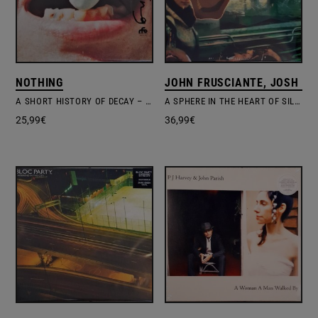
NOTHING
JOHN FRUSCIANTE, JOSH KL
A SHORT HISTORY OF DECAY – X-RAY SMOKE VINYL EDITION #1
A SPHERE IN THE HEART OF SILENCE
25,99
€
36,99
€