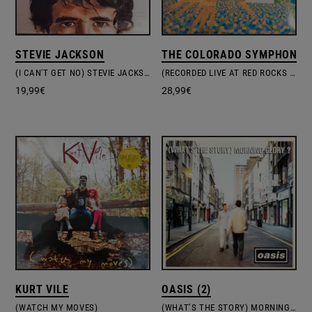
STEVIE JACKSON
THE COLORADO SYMPHONY O
(I CAN'T GET NO) STEVIE JACKSON
(RECORDED LIVE AT RED ROCKS AMPHITHEATRE) THE SOFT BULLETIN
19,99
€
28,99
€
KURT VILE
OASIS (2)
(WATCH MY MOVES)
(WHAT’S THE STORY) MORNING GLORY?