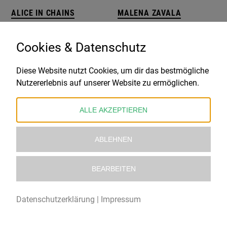
ALICE IN CHAINS
MALENA ZAVALA
ALICE IN CHAINS- 30TH ANNIVERSARY- COLORED VINYL EDITION
ALISO
35,99
€
19,99
€
Cookies & Datenschutz
Diese Website nutzt Cookies, um dir das bestmögliche
Nutzererlebnis auf unserer Website zu ermöglichen.
ALLE AKZEPTIEREN
ABLEHNEN
BEARBEITEN
ST. VINCENT
DEEP PURPLE
ALL BORN SCREAMING – COLOURED VINYL
ALL I GOT IS YOU
Datenschutzerklärung
|
Impressum
28,99
€
13,99
€