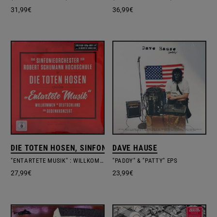
31,99
€
36,99
€
DIE TOTEN HOSEN, SINFONIEORCHESTER DER ROBERT 
DAVE HAUSE
"ENTARTETE MUSIK" : WILLKOMMEN IN DEUTSCHLAND – EIN GEDENKKONZERT
"PADDY" & "PATTY" EPS
27,99
€
23,99
€