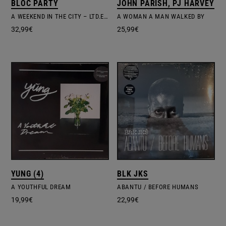
BLOC PARTY
JOHN PARISH, PJ HARVEY
A WEEKEND IN THE CITY – LTD.EDIT. COLOURED VINYL
A WOMAN A MAN WALKED BY
32,99
€
25,99
€
YUNG (4)
BLK JKS
A YOUTHFUL DREAM
ABANTU / BEFORE HUMANS
19,99
€
22,99
€