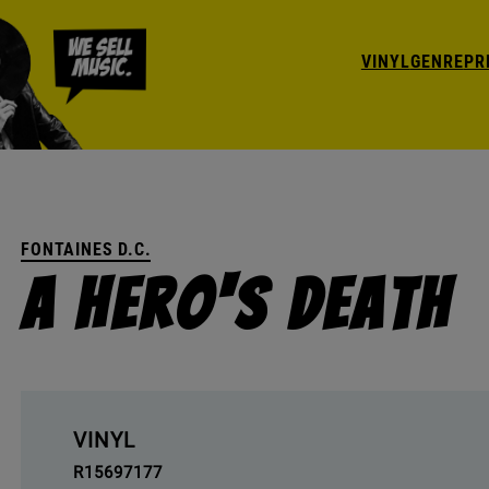
VINYL
GENRE
PR
FONTAINES D.C.
A Hero's Death
VINYL
R15697177