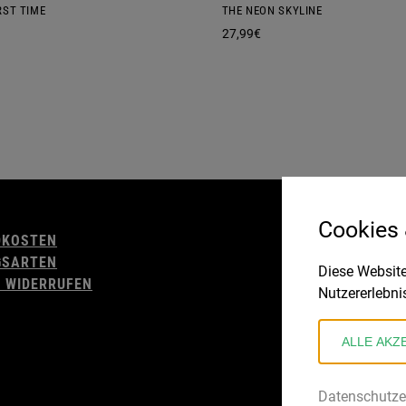
RST TIME
THE NEON SKYLINE
27,99
€
AGB
Cookies
DKOSTEN
WIDERRUFSBELE
GSARTEN
IMPRESSUM
Diese Website
 WIDERRUFEN
DATENSCHUTZ
Nutzererlebni
ALLE AKZ
Datenschutze