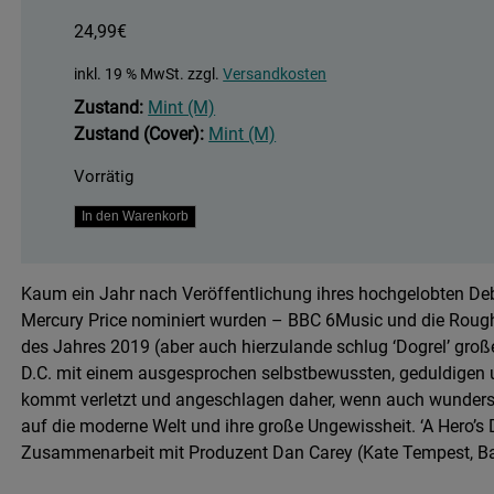
24,99
€
inkl. 19 % MwSt.
zzgl.
Versandkosten
Zustand:
Mint (M)
Zustand (Cover):
Mint (M)
Vorrätig
A
In den Warenkorb
Hero's
Death
Kaum ein Jahr nach Veröffentlichung ihres hochgelobten Debü
Menge
Mercury Price nominiert wurden – BBC 6Music und die Rough
des Jahres 2019 (aber auch hierzulande schlug ‘Dogrel’ große
D.C. mit einem ausgesprochen selbstbewussten, geduldigen 
kommt verletzt und angeschlagen daher, wenn auch wunders
auf die moderne Welt und ihre große Ungewissheit. ‘A Hero’s 
Zusammenarbeit mit Produzent Dan Carey (Kate Tempest, Ba