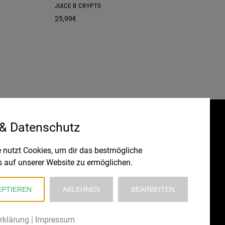
JUICE B CRYPTS
25,99
€
 & Datenschutz
Gefördert durch:
HRUNG
 nutzt Cookies, um dir das bestmögliche
s auf unserer Website zu ermöglichen.
EPTIEREN
ABLEHNEN
BEARBEITEN
rklärung
|
Impressum