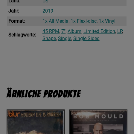
Land:
US
Jahr:
2019
Format:
1x All Media
,
1x Flexi-disc
,
1x Vinyl
45 RPM
,
7"
,
Album
,
Limited Edition
,
LP
,
Schlagworte:
Shape
,
Single
,
Single Sided
Ähnliche Produkte