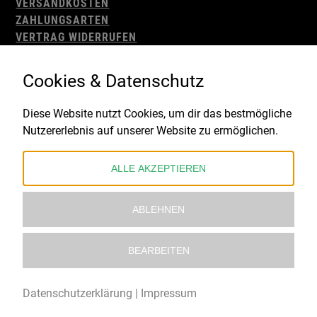
VERSANDKOSTEN
ZAHLUNGSARTEN
VERTRAG WIDERRUFEN
AGB
WIDERRUFSBELEHRUNG
Cookies & Datenschutz
IMPRESSUM
DATENSCHUTZ
Diese Website nutzt Cookies, um dir das bestmögliche
Nutzererlebnis auf unserer Website zu ermöglichen.
Gefördert durch:
ALLE AKZEPTIEREN
ABLEHNEN
BEARBEITEN
© 2021 – 2026 Underworld Recordstore |
Kollektiv13
Datenschutzerklärung
|
Impressum