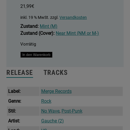
21,99
€
inkl. 19 % MwSt.
zzgl.
Versandkosten
Zustand:
Mint (M)
Zustand (Cover):
Near Mint (NM or M-)
Vorrätig
A
In den Warenkorb
People’s
History
RELEASE
TRACKS
Of
Gauche
Menge
Label:
Merge Records
Genre:
Rock
Stil:
No Wave
,
Post-Punk
Artist:
Gauche (2)