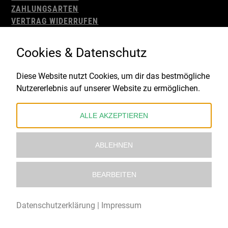
ZAHLUNGSARTEN
VERTRAG WIDERRUFEN
AGB
WIDERRUFSBELEHRUNG
Cookies & Datenschutz
IMPRESSUM
DATENSCHUTZ
Diese Website nutzt Cookies, um dir das bestmögliche
Nutzererlebnis auf unserer Website zu ermöglichen.
Gefördert durch:
ALLE AKZEPTIEREN
ABLEHNEN
BEARBEITEN
© 2021 – 2026 Underworld Recordstore |
Kollektiv13
Datenschutzerklärung
|
Impressum