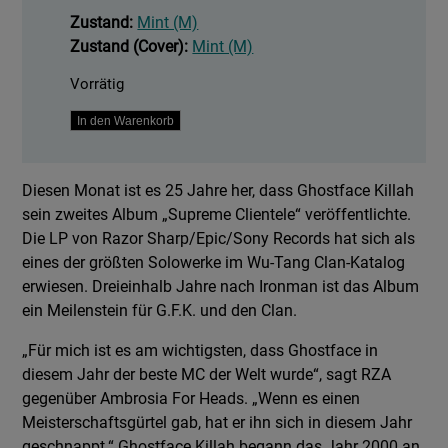
Zustand:
Mint (M)
Zustand (Cover):
Mint (M)
Vorrätig
Supreme
In den Warenkorb
Clientele
Menge
Diesen Monat ist es 25 Jahre her, dass Ghostface Killah
sein zweites Album „Supreme Clientele“ veröffentlichte.
Die LP von Razor Sharp/Epic/Sony Records hat sich als
eines der größten Solowerke im Wu-Tang Clan-Katalog
erwiesen. Dreieinhalb Jahre nach Ironman ist das Album
ein Meilenstein für G.F.K. und den Clan.
„Für mich ist es am wichtigsten, dass Ghostface in
diesem Jahr der beste MC der Welt wurde“, sagt RZA
gegenüber Ambrosia For Heads. „Wenn es einen
Meisterschaftsgürtel gab, hat er ihn sich in diesem Jahr
geschnappt.“ Ghostface Killah begann das Jahr 2000 an