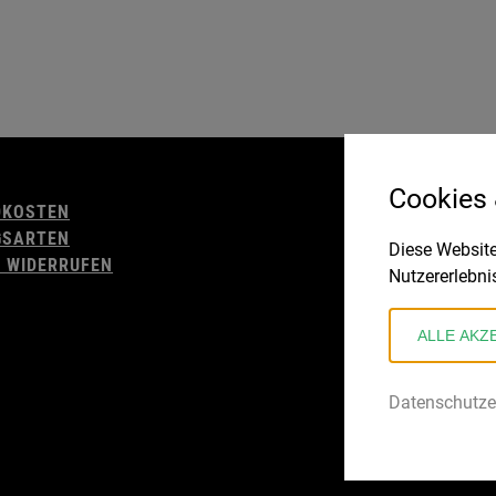
AGB
Cookies
DKOSTEN
WIDERRUFSBELE
GSARTEN
IMPRESSUM
Diese Website
 WIDERRUFEN
DATENSCHUTZ
Nutzererlebni
ALLE AKZ
Datenschutze