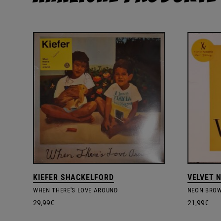
KIEFER SHACKELFORD
VELVET 
WHEN THERE'S LOVE AROUND
NEON BRO
29,99
€
21,99
€