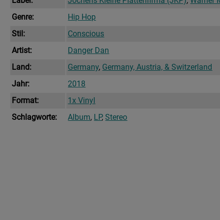
Label:
Jochens Kleine Plattenfirma (JKP)
,
Warner M
Genre:
Hip Hop
Stil:
Conscious
Artist:
Danger Dan
Land:
Germany
,
Germany, Austria, & Switzerland
Jahr:
2018
Format:
1x Vinyl
Schlagworte:
Album
,
LP
,
Stereo