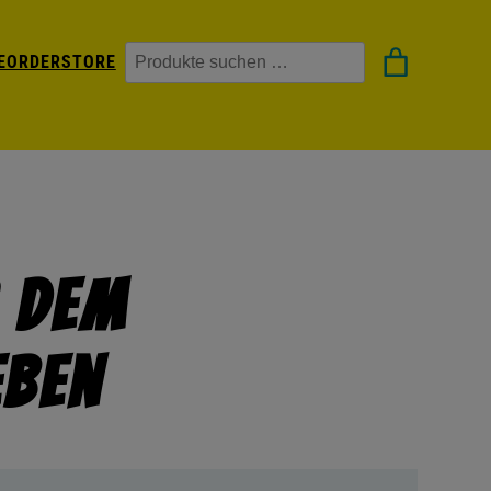
Suchen
EORDER
STORE
s Dem
eben