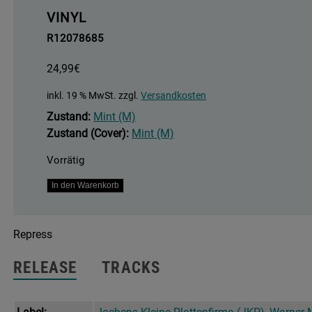
VINYL
R12078685
24,99
€
inkl. 19 % MwSt.
zzgl.
Versandkosten
Zustand:
Mint (M)
Zustand (Cover):
Mint (M)
Vorrätig
Reflexionen
In den Warenkorb
Aus
Dem
Repress
Beschönigten
Leben
RELEASE
TRACKS
Menge