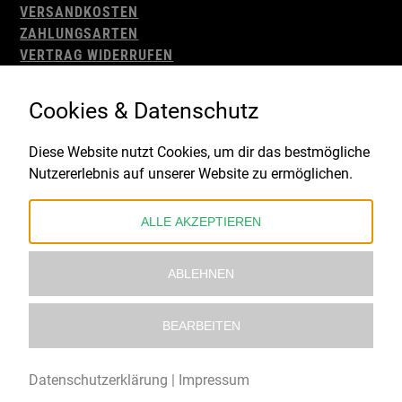
VERSANDKOSTEN
ZAHLUNGSARTEN
VERTRAG WIDERRUFEN
AGB
WIDERRUFSBELEHRUNG
Cookies & Datenschutz
IMPRESSUM
DATENSCHUTZ
Diese Website nutzt Cookies, um dir das bestmögliche
Nutzererlebnis auf unserer Website zu ermöglichen.
Gefördert durch:
ALLE AKZEPTIEREN
ABLEHNEN
BEARBEITEN
© 2021 – 2026 Underworld Recordstore |
Kollektiv13
Datenschutzerklärung
|
Impressum