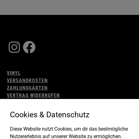
Instagram
Facebook
VINYL
VERSANDKOSTEN
ZAHLUNGSARTEN
VERTRAG WIDERRUFEN
AGB
WIDERRUFSBELEHRUNG
Cookies & Datenschutz
IMPRESSUM
DATENSCHUTZ
Diese Website nutzt Cookies, um dir das bestmögliche
Nutzererlebnis auf unserer Website zu ermöglichen.
Gefördert durch: