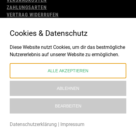
VERSANDKOSTEN
ZAHLUNGSARTEN
VERTRAG WIDERRUFEN
AGB
WIDERRUFSBELEHRUNG
Cookies & Datenschutz
IMPRESSUM
DATENSCHUTZ
Diese Website nutzt Cookies, um dir das bestmögliche
Nutzererlebnis auf unserer Website zu ermöglichen.
Gefördert durch:
ALLE AKZEPTIEREN
ABLEHNEN
BEARBEITEN
© 2021 – 2026 Underworld Recordstore |
Kollektiv13
Datenschutzerklärung
|
Impressum