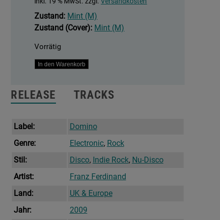
inkl. 19 % MwSt.
zzgl.
Versandkosten
Zustand:
Mint (M)
Zustand (Cover):
Mint (M)
Vorrätig
Ulysses
In den Warenkorb
(Remixes)
Menge
RELEASE
TRACKS
Label:
Domino
Genre:
Electronic
,
Rock
Stil:
Disco
,
Indie Rock
,
Nu-Disco
Artist:
Franz Ferdinand
Land:
UK & Europe
Jahr:
2009