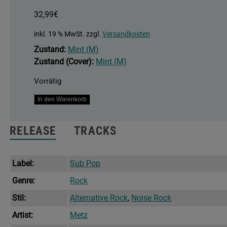
32,99
€
inkl. 19 % MwSt.
zzgl.
Versandkosten
Zustand:
Mint (M)
Zustand (Cover):
Mint (M)
Vorrätig
Up
In den Warenkorb
On
Gravity
RELEASE
TRACKS
Hill
Menge
Label:
Sub Pop
Genre:
Rock
Stil:
Alternative Rock
,
Noise Rock
Artist:
Metz