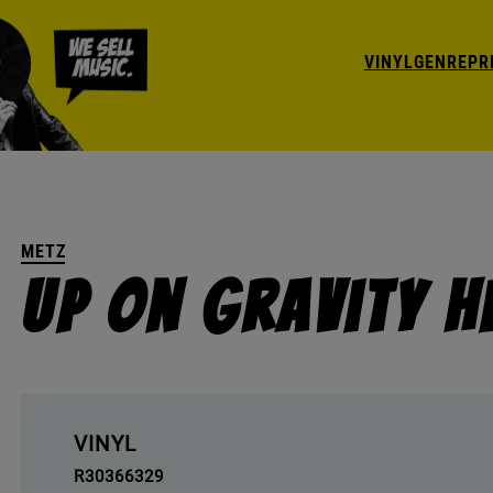
VINYL
GENRE
PR
METZ
Up On Gravity Hi
VINYL
R30366329