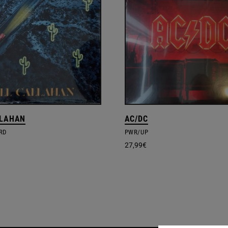
LLAHAN
AC/DC
RD
PWR/UP
27,99
€