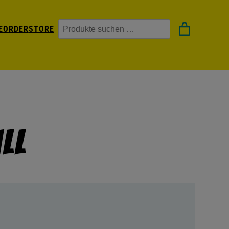
Suchen
EORDER
STORE
ll