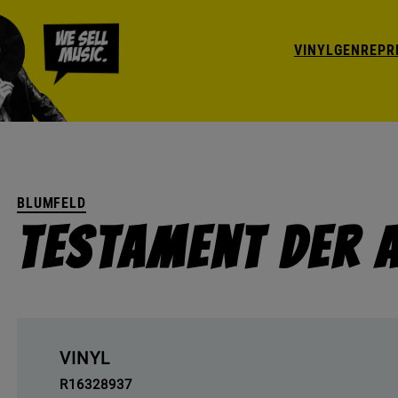
VINYL
GENRE
PR
BLUMFELD
Testament Der 
VINYL
R16328937