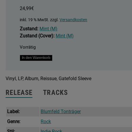
24,99
€
inkl. 19 % MwSt.
zzgl.
Versandkosten
Zustand:
Mint (M)
Zustand (Cover):
Mint (M)
Vorrätig
Testament
In den Warenkorb
Der
Angst
Vinyl, LP, Album, Reissue, Gatefold Sleeve
Menge
RELEASE
TRACKS
Label:
Blumfeld Tonträger
Genre:
Rock
Stil:
Indie Rock