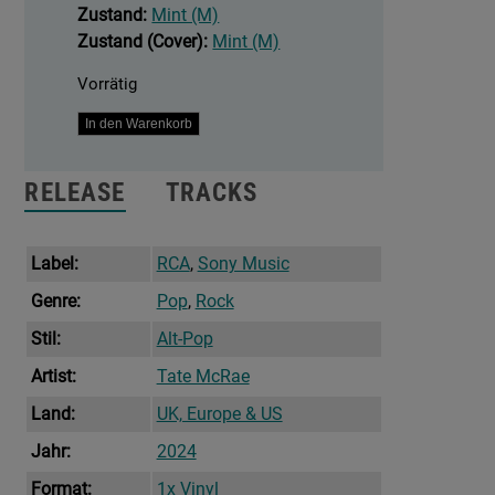
Zustand:
Mint (M)
Zustand (Cover):
Mint (M)
Vorrätig
Think
In den Warenkorb
Later
Menge
RELEASE
TRACKS
Label:
RCA
,
Sony Music
Genre:
Pop
,
Rock
Stil:
Alt-Pop
Artist:
Tate McRae
Land:
UK, Europe & US
Jahr:
2024
Format:
1x Vinyl