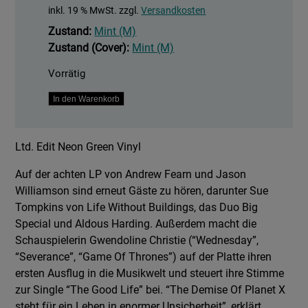
inkl. 19 % MwSt.
zzgl.
Versandkosten
Zustand:
Mint (M)
Zustand (Cover):
Mint (M)
Vorrätig
THE
In den Warenkorb
DEMISE
OF
Ltd. Edit Neon Green Vinyl
PLANET
X
Auf der achten LP von Andrew Fearn und Jason
Menge
Williamson sind erneut Gäste zu hören, darunter Sue
Tompkins von Life Without Buildings, das Duo Big
Special und Aldous Harding. Außerdem macht die
Schauspielerin Gwendoline Christie (“Wednesday”,
“Severance”, “Game Of Thrones”) auf der Platte ihren
ersten Ausflug in die Musikwelt und steuert ihre Stimme
zur Single “The Good Life” bei. “The Demise Of Planet X
steht für ein Leben in enormer Unsicherheit”, erklärt