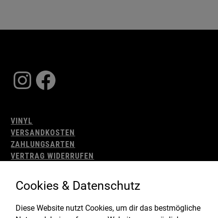
Instagram
Facebook
VINYL
VERSANDKOSTEN
ZAHLUNGSARTEN
VERTRAG WIDERRUFEN
AGB
WIDERRUFSBELEHRUNG
Cookies & Datenschutz
IMPRESSUM
DATENSCHUTZ
Diese Website nutzt Cookies, um dir das bestmögliche