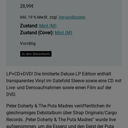
28,99
€
inkl. 19 % MwSt.
zzgl.
Versandkosten
Zustand:
Mint (M)
Zustand (Cover):
Mint (M)
Vorrätig
Peter
In den Warenkorb
Doherty
&
LP+CD+DVD! Die limitierte Deluxe LP Edition enthält
The
transparentes Vinyl im Gatefold Sleeve sowie eine CD mit
Puta
Live- und Demoaufnahmen sowie einen Film auf der
Madres
DVD.
Menge
Peter Doherty & The Puta Madres veröffentlichen ihr
gleichnamiges Debütalbum über Strap Originals/Cargo
Records. ,Peter Doherty & The Puta Madres” wurde live
aufgenommen, um die Essenz und den Geist der Puta