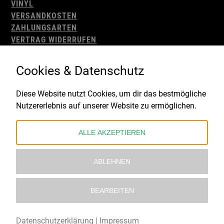
VINYL
VERSANDKOSTEN
ZAHLUNGSARTEN
VERTRAG WIDERRUFEN
AGB
WIDERRUFSBELEHRUNG
Cookies & Datenschutz
IMPRESSUM
DATENSCHUTZ
Diese Website nutzt Cookies, um dir das bestmögliche
Nutzererlebnis auf unserer Website zu ermöglichen.
Gefördert durch:
ALLE AKZEPTIEREN
ABLEHNEN
BEARBEITEN
© 2021 – 2026 Underworld Recordstore |
Kollektiv13
Datenschutzerklärung
|
Impressum