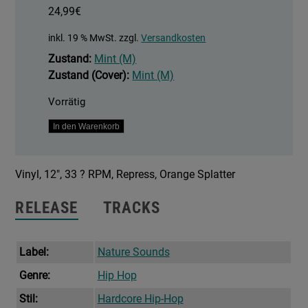
24,99
€
inkl. 19 % MwSt.
zzgl.
Versandkosten
Zustand:
Mint (M)
Zustand (Cover):
Mint (M)
Vorrätig
My
In den Warenkorb
Favorite
Ladies
Vinyl, 12″, 33 ? RPM, Repress, Orange Splatter
b/w
All
RELEASE
TRACKS
Outta
Ale
Menge
Label:
Nature Sounds
Genre:
Hip Hop
Stil:
Hardcore Hip-Hop