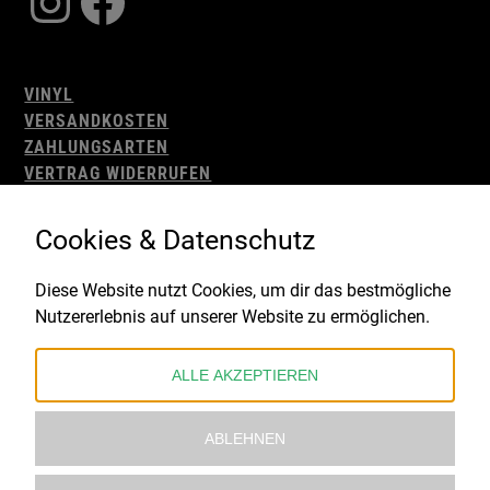
Instagram
Facebook
VINYL
VERSANDKOSTEN
ZAHLUNGSARTEN
VERTRAG WIDERRUFEN
AGB
WIDERRUFSBELEHRUNG
Cookies & Datenschutz
IMPRESSUM
DATENSCHUTZ
Diese Website nutzt Cookies, um dir das bestmögliche
Nutzererlebnis auf unserer Website zu ermöglichen.
Gefördert durch:
ALLE AKZEPTIEREN
ABLEHNEN