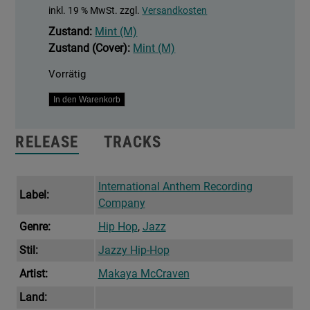
inkl. 19 % MwSt.
zzgl.
Versandkosten
Zustand:
Mint (M)
Zustand (Cover):
Mint (M)
Vorrätig
In
In den Warenkorb
The
Moment
RELEASE
TRACKS
Menge
International Anthem Recording
Label:
Company
Genre:
Hip Hop
,
Jazz
Stil:
Jazzy Hip-Hop
Artist:
Makaya McCraven
Land: