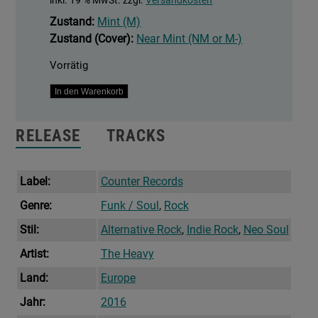
inkl. 19 % MwSt.
zzgl.
Versandkosten
Zustand:
Mint (M)
Zustand (Cover):
Near Mint (NM or M-)
Vorrätig
Hurt
In den Warenkorb
&
The
RELEASE
TRACKS
Merciless
Menge
Label:
Counter Records
Genre:
Funk / Soul
,
Rock
Stil:
Alternative Rock
,
Indie Rock
,
Neo Soul
Artist:
The Heavy
Land:
Europe
Jahr:
2016