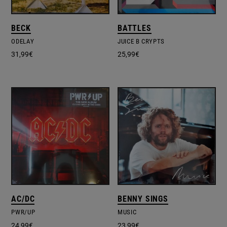
BECK
BATTLES
ODELAY
JUICE B CRYPTS
31,99
€
25,99
€
AC/DC
BENNY SINGS
PWR/UP
MUSIC
24,99
€
23,99
€