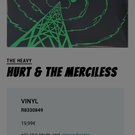
THE HEAVY
Hurt & The Merciless
VINYL
R8330849
19,99
€