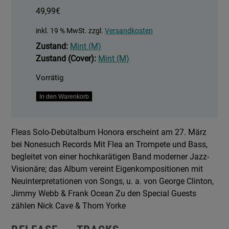
49,99
€
inkl. 19 % MwSt.
zzgl.
Versandkosten
Zustand:
Mint (M)
Zustand (Cover):
Mint (M)
Vorrätig
Honora
In den Warenkorb
-
Black
Fleas Solo-Debütalbum Honora erscheint am 27. März
Vinyl
bei Nonesuch Records Mit Flea an Trompete und Bass,
Edition
begleitet von einer hochkarätigen Band moderner Jazz-
Menge
Visionäre; das Album vereint Eigenkompositionen mit
Neuinterpretationen von Songs, u. a. von George Clinton,
Jimmy Webb & Frank Ocean Zu den Special Guests
zählen Nick Cave & Thom Yorke