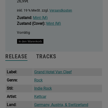
26,99
€
inkl. 19 % MwSt.
zzgl.
Versandkosten
Zustand:
Mint (M)
Zustand (Cover):
Mint (M)
Vorrätig
Gute
In den Warenkorb
Laune
Ungerecht
RELEASE
TRACKS
Verteilt
Menge
Label:
Grand Hotel Van Cleef
Genre:
Rock
Stil:
Indie Rock
Artist:
Kettcar
Land:
Germany, Austria, & Switzerland