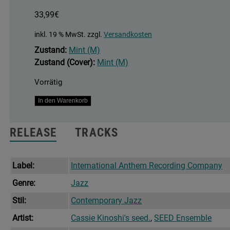
33,99
€
inkl. 19 % MwSt.
zzgl.
Versandkosten
Zustand:
Mint (M)
Zustand (Cover):
Mint (M)
Vorrätig
Gratitude
In den Warenkorb
Menge
RELEASE
TRACKS
Label:
International Anthem Recording Company
Genre:
Jazz
Stil:
Contemporary Jazz
Artist:
Cassie Kinoshi's seed.
,
SEED Ensemble