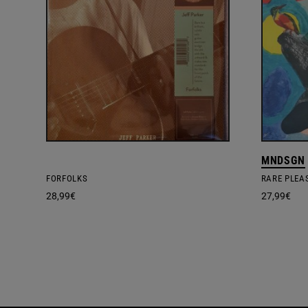
MNDSGN
FORFOLKS
RARE PLEA
28,99
€
27,99
€