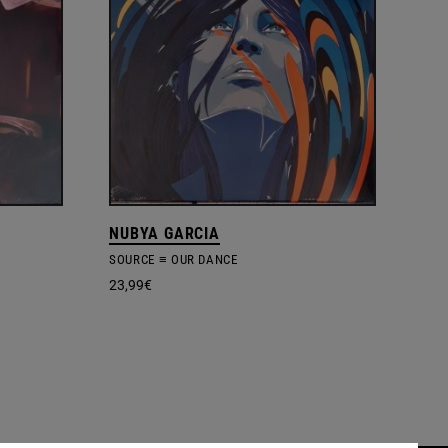
NUBYA GARCIA
SOURCE ≡ OUR DANCE
23,99
€