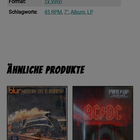
Format:
1x Vinyl
Schlagworte:
45 RPM
,
7"
,
Album
,
LP
Ähnliche Produkte