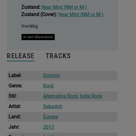
Zustand:
Near Mint (NM or M-)
Zustand (Cover):
Near Mint (NM or M-)
Vorrätig
Defend
In den Warenkorb
Yourself
Menge
RELEASE
TRACKS
Label:
Domino
Genre:
Rock
Stil:
Alternative Rock
,
Indie Rock
Artist:
Sebadoh
Land:
Europe
Jahr:
2013