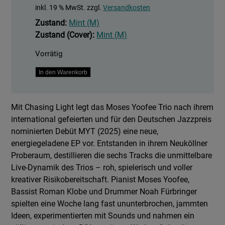
inkl. 19 % MwSt.
zzgl.
Versandkosten
Zustand:
Mint (M)
Zustand (Cover):
Mint (M)
Vorrätig
Chasing
In den Warenkorb
Light
Menge
Mit Chasing Light legt das Moses Yoofee Trio nach ihrem
international gefeierten und für den Deutschen Jazzpreis
nominierten Debüt MYT (2025) eine neue,
energiegeladene EP vor. Entstanden in ihrem Neuköllner
Proberaum, destillieren die sechs Tracks die unmittelbare
Live-Dynamik des Trios – roh, spielerisch und voller
kreativer Risikobereitschaft. Pianist Moses Yoofee,
Bassist Roman Klobe und Drummer Noah Fürbringer
spielten eine Woche lang fast ununterbrochen, jammten
Ideen, experimentierten mit Sounds und nahmen ein