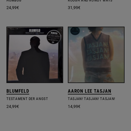
HUMBUG
ROUGH AND ROWDY WAYS
24,99
€
31,99
€
BLUMFELD
AARON LEE TASJAN
TESTAMENT DER ANGST
TASJAN! TASJAN! TASJAN!
24,99
€
14,99
€