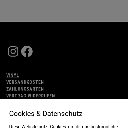
Instagram
Facebook
VINYL
VERSANDKOSTEN
ZAHLUNGSARTEN
VERTRAG WIDERRUFEN
AGB
WIDERRUFSBELEHRUNG
Cookies & Datenschutz
IMPRESSUM
DATENSCHUTZ
Diese Website nutzt Cookies, um dir das bestmögliche