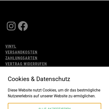
Instagram
Facebook
VINYL
VERSANDKOSTEN
ZAHLUNGSARTEN
VERTRAG WIDERRUFEN
AGB
WIDERRUFSBELEHRUNG
Cookies & Datenschutz
IMPRESSUM
DATENSCHUTZ
Diese Website nutzt Cookies, um dir das bestmögliche
Nutzererlebnis auf unserer Website zu ermöglichen.
Gefördert durch: