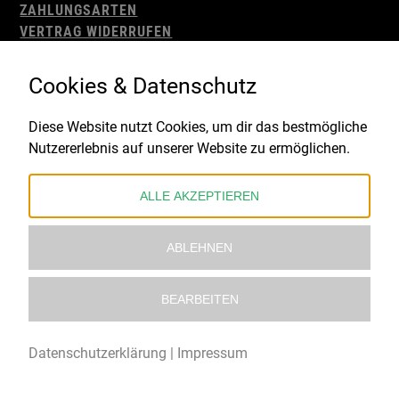
ZAHLUNGSARTEN
VERTRAG WIDERRUFEN
AGB
WIDERRUFSBELEHRUNG
Cookies & Datenschutz
IMPRESSUM
DATENSCHUTZ
Diese Website nutzt Cookies, um dir das bestmögliche
Nutzererlebnis auf unserer Website zu ermöglichen.
Gefördert durch:
ALLE AKZEPTIEREN
ABLEHNEN
BEARBEITEN
© 2021 – 2026 Underworld Recordstore |
Kollektiv13
Datenschutzerklärung
|
Impressum