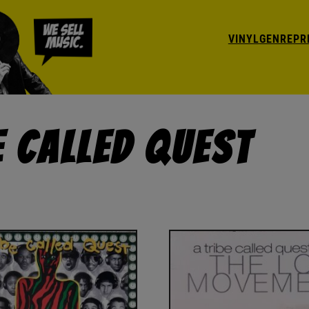
VINYL
GENRE
PR
e Called Quest