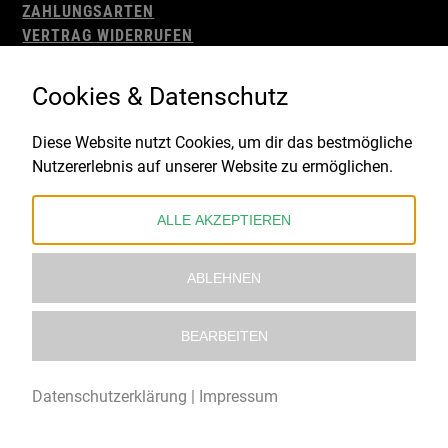
ZAHLUNGSARTEN
VERTRAG WIDERRUFEN
AGB
WIDERRUFSBELEHRUNG
Cookies & Datenschutz
IMPRESSUM
DATENSCHUTZ
Diese Website nutzt Cookies, um dir das bestmögliche
Nutzererlebnis auf unserer Website zu ermöglichen.
Gefördert durch:
ALLE AKZEPTIEREN
ABLEHNEN
BEARBEITEN
© 2021 – 2026 Underworld Recordstore |
Kollektiv13
Datenschutzerklärung
|
Impressum