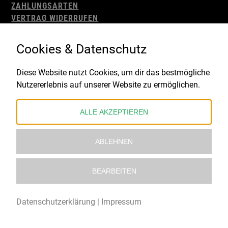
ZAHLUNGSARTEN
VERTRAG WIDERRUFEN
AGB
WIDERRUFSBELEHRUNG
Cookies & Datenschutz
IMPRESSUM
DATENSCHUTZ
Diese Website nutzt Cookies, um dir das bestmögliche
Nutzererlebnis auf unserer Website zu ermöglichen.
Gefördert durch:
ALLE AKZEPTIEREN
ABLEHNEN
BEARBEITEN
© 2021 – 2026 Underworld Recordstore |
Kollektiv13
Datenschutzerklärung
|
Impressum