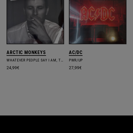
ARCTIC MONKEYS
AC/DC
WHATEVER PEOPLE SAY I AM, THAT'S WHAT I'M NOT
PWR/UP
24,99
€
27,99
€