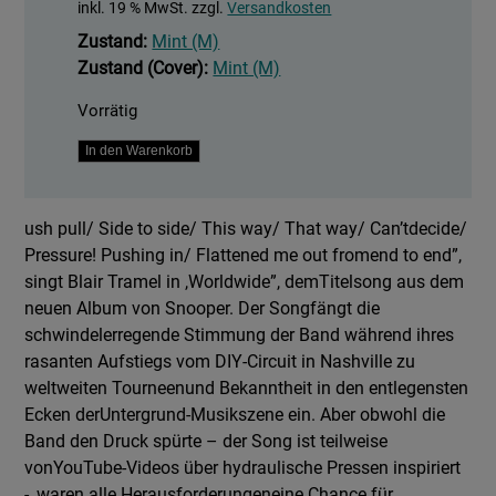
inkl. 19 % MwSt.
zzgl.
Versandkosten
Zustand:
Mint (M)
Zustand (Cover):
Mint (M)
Vorrätig
Worldwide
In den Warenkorb
Menge
ush pull/ Side to side/ This way/ That way/ Can’tdecide/
Pressure! Pushing in/ Flattened me out fromend to end”,
singt Blair Tramel in ,Worldwide”, demTitelsong aus dem
neuen Album von Snooper. Der Songfängt die
schwindelerregende Stimmung der Band während ihres
rasanten Aufstiegs vom DIY-Circuit in Nashville zu
weltweiten Tourneenund Bekanntheit in den entlegensten
Ecken derUntergrund-Musikszene ein. Aber obwohl die
Band den Druck spürte – der Song ist teilweise
vonYouTube-Videos über hydraulische Pressen inspiriert
-, waren alle Herausforderungeneine Chance für