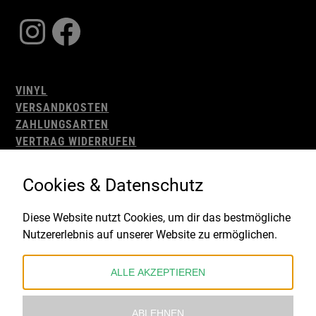
Instagram
Facebook
VINYL
VERSANDKOSTEN
ZAHLUNGSARTEN
VERTRAG WIDERRUFEN
AGB
WIDERRUFSBELEHRUNG
Cookies & Datenschutz
IMPRESSUM
DATENSCHUTZ
Diese Website nutzt Cookies, um dir das bestmögliche
Nutzererlebnis auf unserer Website zu ermöglichen.
Gefördert durch:
ALLE AKZEPTIEREN
ABLEHNEN