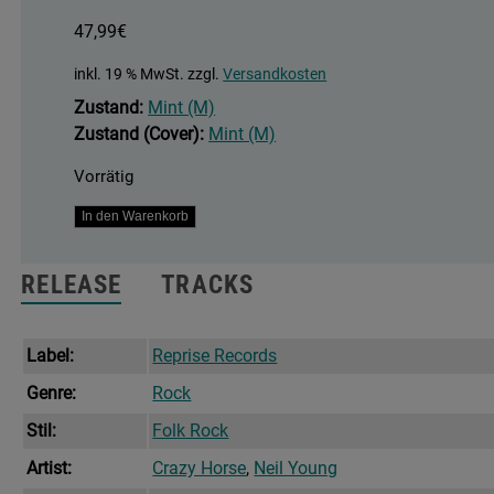
47,99
€
inkl. 19 % MwSt.
zzgl.
Versandkosten
Zustand:
Mint (M)
Zustand (Cover):
Mint (M)
Vorrätig
World
In den Warenkorb
Record
Menge
RELEASE
TRACKS
Label:
Reprise Records
Genre:
Rock
Stil:
Folk Rock
Artist:
Crazy Horse
,
Neil Young