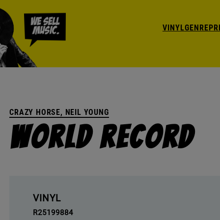
VINYL
GENRE
PR
CRAZY HORSE, NEIL YOUNG
World Record
VINYL
R25199884