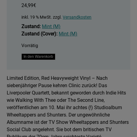
24,99
€
inkl. 19 % MwSt.
zzgl.
Versandkosten
Zustand:
Mint (M)
Zustand (Cover):
Mint (M)
Vorrätig
Wheeltappers
In den Warenkorb
And
Shunters
Limited Edition, Red Heavyweight Vinyl – Nach
Menge
siebenjähriger Pause kehren Clinic zurück! Das
Liverpooler Quartett, bekannt geworden durch Indie Hits
wie Walking With Thee oder The Second Line,
veröffentlichen am 10. Mai ihr achtes (!) Studioalbum
Wheeltappers and Shunters. Der ungewöhnliche
Albumname ist der TV Show Wheeltappers and Shunters
Social Club angelehnt. Sie bot dem britischen TV
Publikum der 70ern Jahre seichteste Varieté-