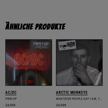
Ähnliche Produkte
AC/DC
ARCTIC MONKEYS
PWR/UP
WHATEVER PEOPLE SAY I AM, THAT'S WHAT I'M NOT
24,99
€
24,99
€