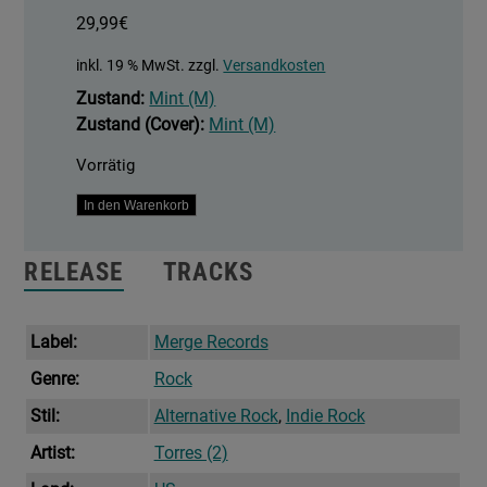
29,99
€
inkl. 19 % MwSt.
zzgl.
Versandkosten
Zustand:
Mint (M)
Zustand (Cover):
Mint (M)
Vorrätig
What
In den Warenkorb
An
Enormous
RELEASE
TRACKS
Room
Menge
Label:
Merge Records
Genre:
Rock
Stil:
Alternative Rock
,
Indie Rock
Artist:
Torres (2)