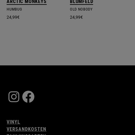
ARCTIC MONKEYS
BLUMFELD
HUMBUG
OLD NOBODY
24,99
€
24,99
€
Instagram
Facebook
VINYL
VERSANDKOSTEN