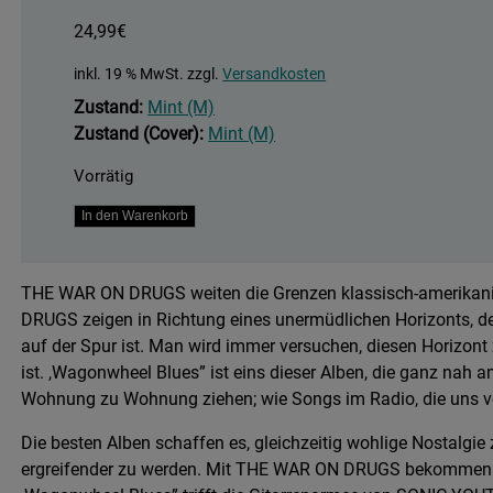
24,99
€
inkl. 19 % MwSt.
zzgl.
Versandkosten
Zustand:
Mint (M)
Zustand (Cover):
Mint (M)
Vorrätig
Wagonwheel
In den Warenkorb
Blues
Menge
THE WAR ON DRUGS weiten die Grenzen klassisch-amerikan
DRUGS zeigen in Richtung eines unermüdlichen Horizonts, d
auf der Spur ist. Man wird immer versuchen, diesen Horizont
ist. ,Wagonwheel Blues” ist eins dieser Alben, die ganz nah a
Wohnung zu Wohnung ziehen; wie Songs im Radio, die uns vo
Die besten Alben schaffen es, gleichzeitig wohlige Nostalgie
ergreifender zu werden. Mit THE WAR ON DRUGS bekommen ein