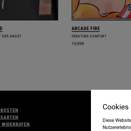
D
ARCADE FIRE
 DER ANGST
CREATURE COMFORT
10,99
€
AGB
Cookies
DKOSTEN
WIDERRUFSBELE
GSARTEN
IMPRESSUM
Diese Website
 WIDERRUFEN
DATENSCHUTZ
Nutzererlebni