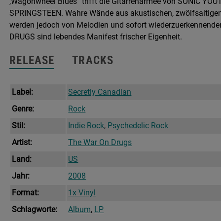
,Wagonwheel Blues” trifft die Gitarrenarmee von SONIC YO
SPRINGSTEEN. Wahre Wände aus akustischen, zwölfsaitigen u
werden jedoch von Melodien und sofort wiederzuerkennenden
DRUGS sind lebendes Manifest frischer Eigenheit.
RELEASE
TRACKS
Label:
Secretly Canadian
Genre:
Rock
Stil:
Indie Rock
,
Psychedelic Rock
Artist:
The War On Drugs
Land:
US
Jahr:
2008
Format:
1x Vinyl
Schlagworte:
Album
,
LP