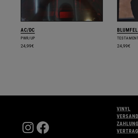
AC/DC
BLUMFEL
PWR/UP
TESTAMENT
24,99
€
24,99
€
VINYL
VERSAN
Instagram
Facebook
ZAHLUN
VERTRAG