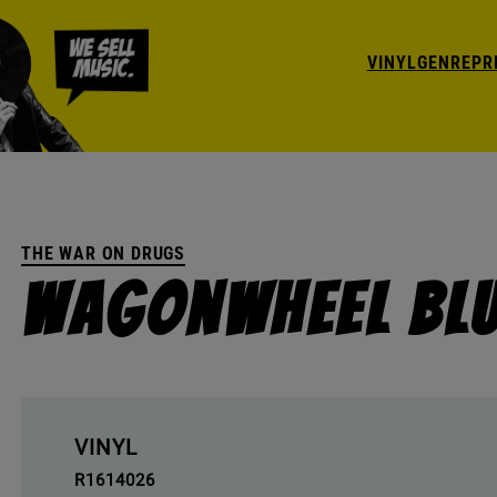
VINYL
GENRE
PR
THE WAR ON DRUGS
Wagonwheel Bl
VINYL
R1614026