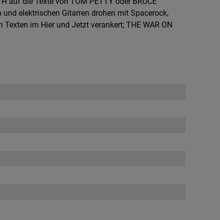
UTH auf die Texte von TOM PETTY oder BRUCE
nd elektrischen Gitarren drohen mit Spacerock,
 Texten im Hier und Jetzt verankert; THE WAR ON