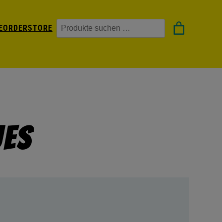
Suchen
EORDER
STORE
ues