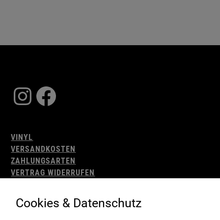
Instagram
Facebook
VINYL
VERSANDKOSTEN
ZAHLUNGSARTEN
VERTRAG WIDERRUFEN
AGB
WIDERRUFSBELEHRUNG
Cookies & Datenschutz
IMPRESSUM
DATENSCHUTZ