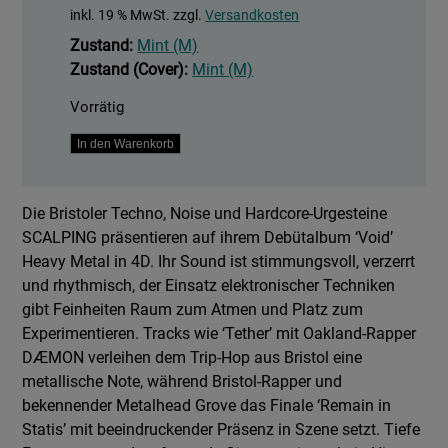
inkl. 19 % MwSt.
zzgl.
Versandkosten
Zustand:
Mint (M)
Zustand (Cover):
Mint (M)
Vorrätig
Void
In den Warenkorb
Menge
Die Bristoler Techno, Noise und Hardcore-Urgesteine
SCALPING präsentieren auf ihrem Debütalbum ‘Void’
Heavy Metal in 4D. Ihr Sound ist stimmungsvoll, verzerrt
und rhythmisch, der Einsatz elektronischer Techniken
gibt Feinheiten Raum zum Atmen und Platz zum
Experimentieren. Tracks wie ‘Tether’ mit Oakland-Rapper
DÆMON verleihen dem Trip-Hop aus Bristol eine
metallische Note, während Bristol-Rapper und
bekennender Metalhead Grove das Finale ‘Remain in
Statis’ mit beeindruckender Präsenz in Szene setzt. Tiefe