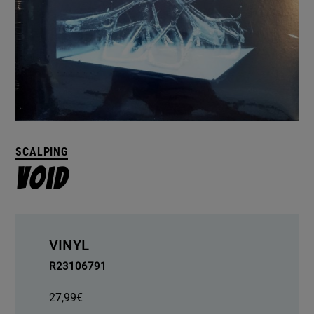
SCALPING
Void
VINYL
R23106791
27,99
€