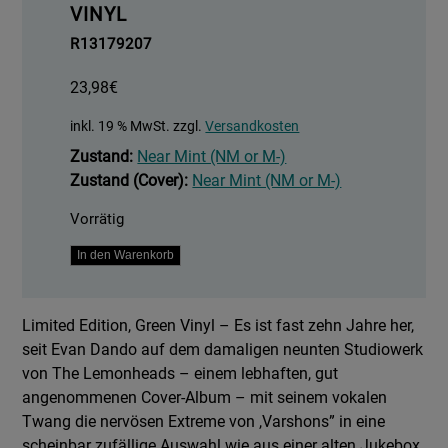
VINYL
R13179207
23,98
€
inkl. 19 % MwSt.
zzgl.
Versandkosten
Zustand:
Near Mint (NM or M-)
Zustand (Cover):
Near Mint (NM or M-)
Vorrätig
Varshons
In den Warenkorb
II
Menge
Limited Edition, Green Vinyl – Es ist fast zehn Jahre her,
seit Evan Dando auf dem damaligen neunten Studiowerk
von The Lemonheads – einem lebhaften, gut
angenommenen Cover-Album – mit seinem vokalen
Twang die nervösen Extreme von ,Varshons” in eine
scheinbar zufällige Auswahl wie aus einer alten Jukebox