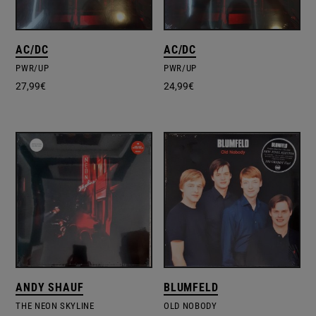
AC/DC
AC/DC
PWR/UP
PWR/UP
27,99
€
24,99
€
ANDY SHAUF
BLUMFELD
THE NEON SKYLINE
OLD NOBODY