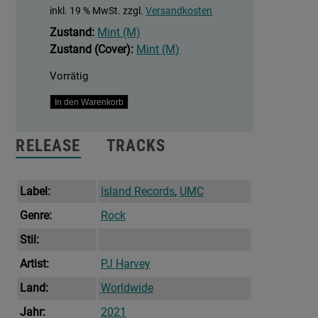
inkl. 19 % MwSt.
zzgl.
Versandkosten
Zustand:
Mint (M)
Zustand (Cover):
Mint (M)
Vorrätig
Uh
In den Warenkorb
Huh
Her
RELEASE
TRACKS
‎–
Demos
Menge
Label:
Island Records
,
UMC
Genre:
Rock
Stil:
Artist:
PJ Harvey
Land:
Worldwide
Jahr:
2021