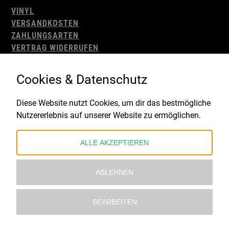
VINYL
VERSANDKOSTEN
ZAHLUNGSARTEN
VERTRAG WIDERRUFEN
AGB
WIDERRUFSBELEHRUNG
Cookies & Datenschutz
IMPRESSUM
DATENSCHUTZ
Diese Website nutzt Cookies, um dir das bestmögliche
Nutzererlebnis auf unserer Website zu ermöglichen.
Gefördert durch:
ALLE AKZEPTIEREN
ABLEHNEN
BEARBEITEN
© 2021 – 2026 Underworld Recordstore |
Kollektiv13