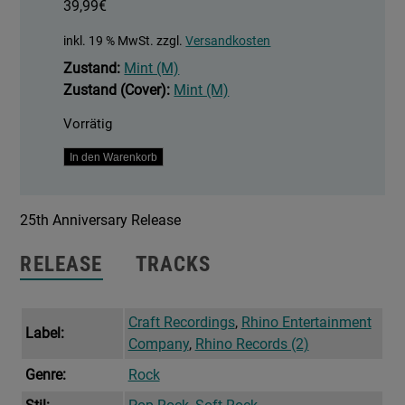
39,99
€
inkl. 19 % MwSt.
zzgl.
Versandkosten
Zustand:
Mint (M)
Zustand (Cover):
Mint (M)
Vorrätig
Turn
In den Warenkorb
It
On
25th Anniversary Release
Again
-
RELEASE
TRACKS
The
Hits
Menge
Craft Recordings
,
Rhino Entertainment
Label:
Company
,
Rhino Records (2)
Genre:
Rock