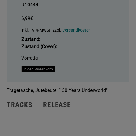
U10444
6,99
€
inkl. 19 % MwSt.
zzgl.
Versandkosten
Zustand:
Zustand (Cover):
Vorrätig
Tragetasche
In den Warenkorb
"30
Years
Tragetasche, Jutebeutel ” 30 Years Underworld”
Underworld"
Menge
TRACKS
RELEASE