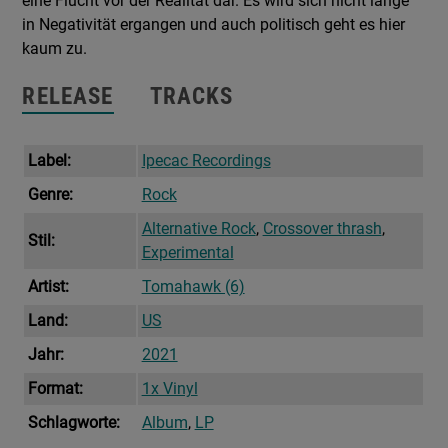
eine Flucht vor der Realität dar. Es wird sich nicht lange
in Negativität ergangen und auch politisch geht es hier
kaum zu.
RELEASE
TRACKS
Label:
Ipecac Recordings
Genre:
Rock
Alternative Rock
,
Crossover thrash
,
Stil:
Experimental
Artist:
Tomahawk (6)
Land:
US
Jahr:
2021
Format:
1x Vinyl
Schlagworte:
Album
,
LP