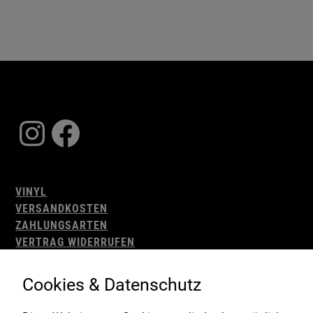
Instagram
Facebook
VINYL
VERSANDKOSTEN
ZAHLUNGSARTEN
VERTRAG WIDERRUFEN
AGB
WIDERRUFSBELEHRUNG
Cookies & Datenschutz
IMPRESSUM
DATENSCHUTZ