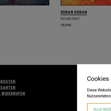
DURAN DURAN
FUTURE PAST
28,99
€
AGB
Cookies
DKOSTEN
WIDERRUFSBELE
GSARTEN
IMPRESSUM
Diese Website
 WIDERRUFEN
DATENSCHUTZ
Nutzererlebni
ALLE AKZ