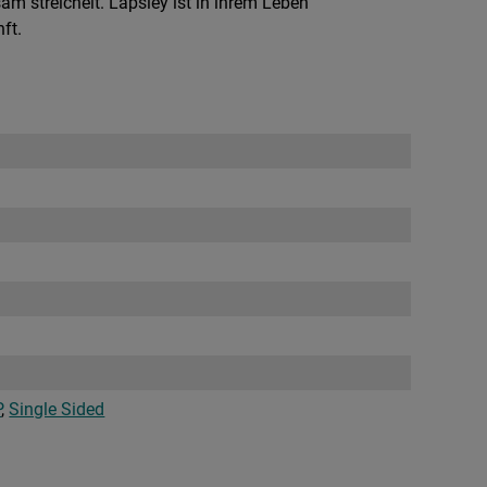
m streichelt. Låpsley ist in ihrem Leben
ft.
P
,
Single Sided