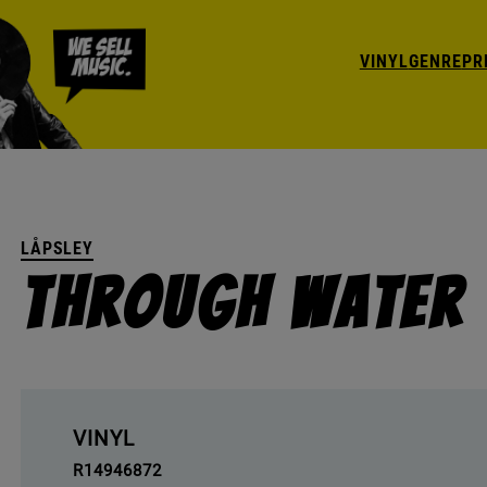
VINYL
GENRE
PR
LÅPSLEY
Through Water
VINYL
R14946872