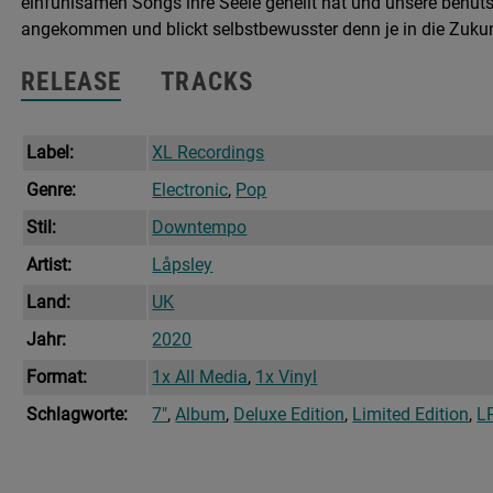
einfühlsamen Songs ihre Seele geheilt hat und unsere behutsa
angekommen und blickt selbstbewusster denn je in die Zukun
RELEASE
TRACKS
Label:
XL Recordings
Genre:
Electronic
,
Pop
Stil:
Downtempo
Artist:
Låpsley
Land:
UK
Jahr:
2020
Format:
1x All Media
,
1x Vinyl
Schlagworte:
7"
,
Album
,
Deluxe Edition
,
Limited Edition
,
L