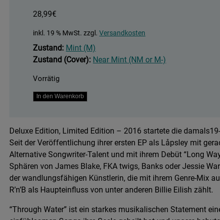
28,99
€
inkl. 19 % MwSt.
zzgl.
Versandkosten
Zustand:
Mint (M)
Zustand (Cover):
Near Mint (NM or M-)
Vorrätig
Through
In den Warenkorb
Water
Menge
Deluxe Edition, Limited Edition – 2016 startete die damals19-
Seit der Veröffentlichung ihrer ersten EP als Låpsley mit gera
Alternative Songwriter-Talent und mit ihrem Debüt “Long Way
Sphären von James Blake, FKA twigs, Banks oder Jessie Wa
der wandlungsfähigen Künstlerin, die mit ihrem Genre-Mix 
R’n’B als Haupteinfluss von unter anderen Billie Eilish zählt.
“Through Water” ist ein starkes musikalischen Statement eine