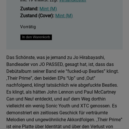
inkl. 19 % MwSt.
zzgl.
Versandkosten
Zustand:
Mint (M)
Zustand (Cover):
Mint (M)
Vorrätig
Their
In den Warenkorb
Prime
Menge
Das Schönste, was je jemand zu Jo Hirabayashi,
Bandleader von JO PASSED, gesagt hat, ist, dass das
Debütalbum seiner Band wie “fucked-up Beatles” klingt.
,Their Prime”, den beiden EPs “Up” und ,Out”
nachfolgend, klingt tatsächlich wie abgefuckte Beatles.
Es klingt, als hätten John Lennon und Paul McCartney
Can und Neu! entdeckt, und auf dem Weg dorthin
vielleicht ein wenig Sonic Youth und XTC genossen. Es
demonstriert ein zeitloses Geschick für verträumte
Melodien und ungewöhnliche Akkordfolgen. ,Their Prime”
ist eine Platte über Identität und über den Verlust von