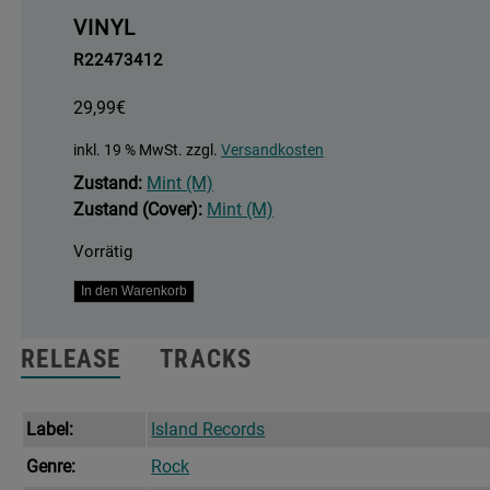
VINYL
R22473412
29,99
€
inkl. 19 % MwSt.
zzgl.
Versandkosten
Zustand:
Mint (M)
Zustand (Cover):
Mint (M)
Vorrätig
The
In den Warenkorb
Hope
Six
RELEASE
TRACKS
Demolition
Project
Menge
Label:
Island Records
Genre:
Rock