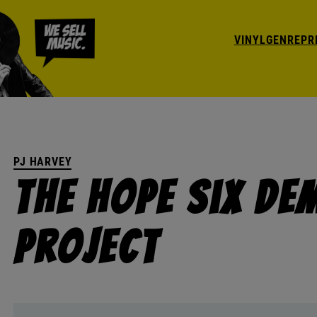
VINYL
GENRE
PR
PJ HARVEY
The Hope Six De
Project