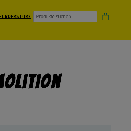
Suchen
EORDER
STORE
molition