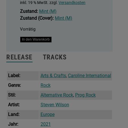
inkl. 19 % MwSt.
zzgl.
Versandkosten
Zustand:
Mint (M)
Zustand (Cover):
Mint (M)
Vorrätig
The
In den Warenkorb
Future
Bites
RELEASE
TRACKS
Menge
Label:
Arts & Crafts
,
Caroline International
Genre:
Rock
Stil:
Alternative Rock
,
Prog Rock
Artist:
Steven Wilson
Land:
Europe
Jahr:
2021