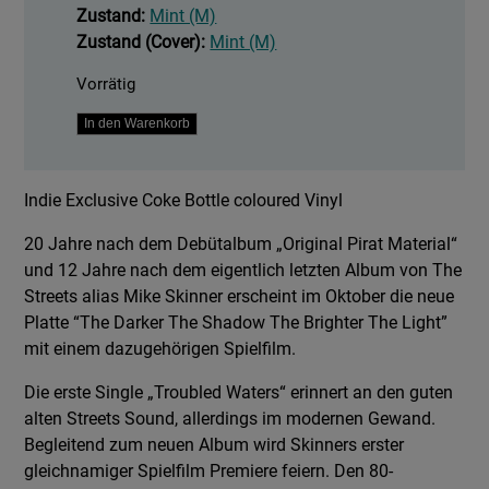
Zustand:
Mint (M)
Zustand (Cover):
Mint (M)
Vorrätig
The
In den Warenkorb
Darker
The
Indie Exclusive Coke Bottle coloured Vinyl
Shadow
The
20 Jahre nach dem Debütalbum „Original Pirat Material“
Brighter
und 12 Jahre nach dem eigentlich letzten Album von The
The
Streets alias Mike Skinner erscheint im Oktober die neue
Light
Platte “The Darker The Shadow The Brighter The Light”
-
mit einem dazugehörigen Spielfilm.
coloured
Menge
Die erste Single „Troubled Waters“ erinnert an den guten
alten Streets Sound, allerdings im modernen Gewand.
Begleitend zum neuen Album wird Skinners erster
gleichnamiger Spielfilm Premiere feiern. Den 80-