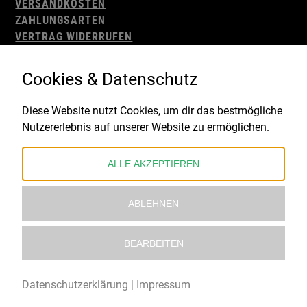
VERSANDKOSTEN
ZAHLUNGSARTEN
VERTRAG WIDERRUFEN
AGB
WIDERRUFSBELEHRUNG
Cookies & Datenschutz
IMPRESSUM
DATENSCHUTZ
Diese Website nutzt Cookies, um dir das bestmögliche
Nutzererlebnis auf unserer Website zu ermöglichen.
Gefördert durch:
ALLE AKZEPTIEREN
ABLEHNEN
BEARBEITEN
© 2021 – 2026 Underworld Recordstore |
Kollektiv13
Datenschutzerklärung
|
Impressum