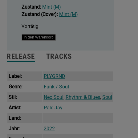
Zustand:
Mint (M)
Zustand (Cover):
Mint (M)
Vorrätig
The
In den Warenkorb
Celestial
Suite
RELEASE
TRACKS
Menge
Label:
PLYGRND
Genre:
Funk / Soul
Stil:
Neo Soul
,
Rhythm & Blues
,
Soul
Artist:
Pale Jay
Land:
Jahr:
2022