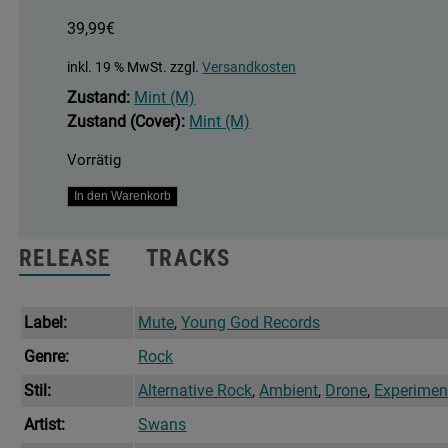
39,99
€
inkl. 19 % MwSt.
zzgl.
Versandkosten
Zustand:
Mint (M)
Zustand (Cover):
Mint (M)
Vorrätig
The
In den Warenkorb
Beggar
Menge
RELEASE
TRACKS
Label:
Mute
,
Young God Records
Genre:
Rock
Stil:
Alternative Rock
,
Ambient
,
Drone
,
Experimen
Artist:
Swans