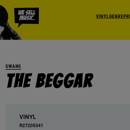
VINYL
GENRE
PR
SWANS
The Beggar
VINYL
R27205341