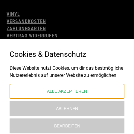
VINYL
VERSANDKOSTEN
ZAHLUNGSARTEN
VERTRAG WIDERRUFEN
AGB
WIDERRUFSBELEHRUNG
Cookies & Datenschutz
IMPRESSUM
DATENSCHUTZ
Diese Website nutzt Cookies, um dir das bestmögliche
Nutzererlebnis auf unserer Website zu ermöglichen.
Gefördert durch:
ALLE AKZEPTIEREN
ABLEHNEN
BEARBEITEN