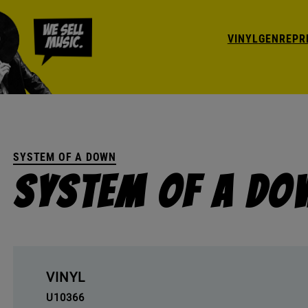
VINYL
GENRE
PR
SYSTEM OF A DOWN
System Of A Do
VINYL
U10366