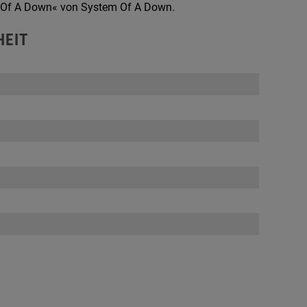
tem Of A Down« von System Of A Down.
HEIT