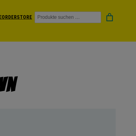
Suchen
EORDER
STORE
wn