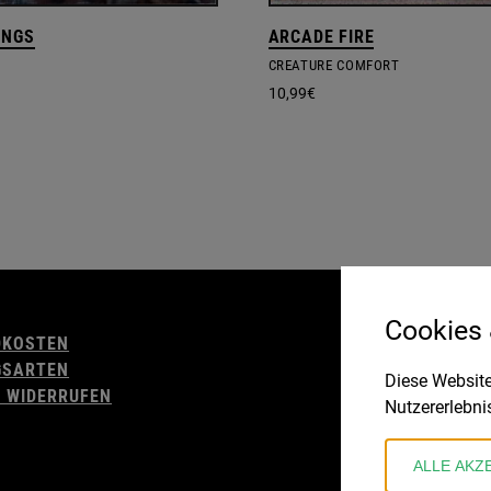
INGS
ARCADE FIRE
CREATURE COMFORT
10,99
€
AGB
Cookies
DKOSTEN
WIDERRUFSBELE
GSARTEN
IMPRESSUM
Diese Website
 WIDERRUFEN
DATENSCHUTZ
Nutzererlebni
ALLE AKZ