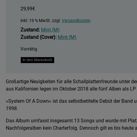
29,99
€
inkl. 19 % MwSt.
zzgl.
Versandkosten
Zustand:
Mint (M)
Zustand (Cover):
Mint (M)
Vorrätig
System
In den Warenkorb
Of
A
Großartige Neuigkeiten für alle Schallplattenfreunde unter 
Down
aus Kalifornien legen im Oktober 2018 alle fünf Alben als LP
Menge
»System Of A Down« ist das selbstbetitelte Debüt der Band u
1998.
Das Album umfasst insgesamt 13 Songs und wurde mit Platz
Nachfolgeralben kein Charterfolg. Dennoch gilt es bis heute 